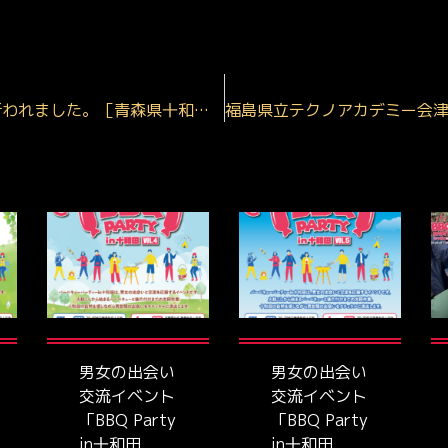
豆しとぎと米粉でつなぐ地域間交流 が行われました。［青森県十和田市 ~ 大分県杵築市山香町］
男女の出会い
男女の出会い
交流イベント
交流イベント
「BBQ Party
「BBQ Party
in十和田
in十和田